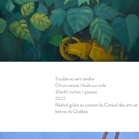
Trouble et vert tendre
Oil on canvas / huile sur toile
30x40 inches / pouces
2022
Réalisé grâce au soutien du Conseil des arts et
lettres du Québec