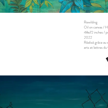
Rewilding
Oil on canvas / Hu
48x72 inches / p
2022
Réalisé grâce au 
arts et lettres d