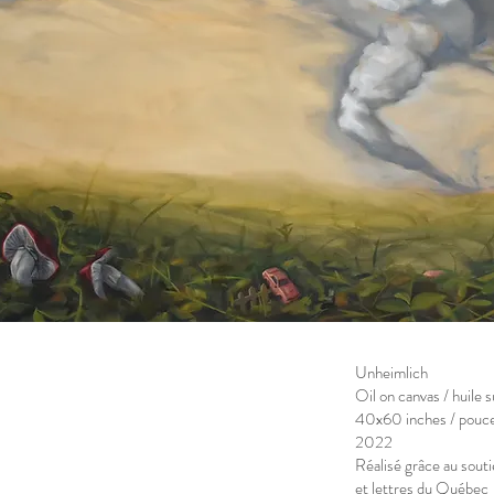
Unheimlich
Oil on canvas / huile s
40x60 inches / pouc
2022
Réalisé grâce au souti
et lettres du Québec